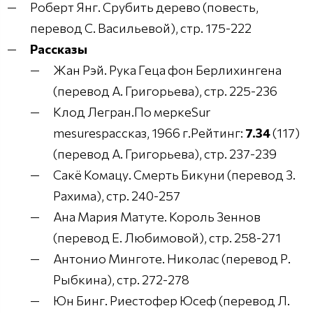
Роберт Янг. Срубить дерево (повесть,
перевод С. Васильевой), стр. 175-222
Рассказы
Жан Рэй. Рука Геца фон Берлихингена
(перевод А. Григорьева), стр. 225-236
Клод Легран.По меркеSur
mesuresрассказ, 1966 г.Рейтинг:
7.34
(117)
(перевод А. Григорьева), стр. 237-239
Сакё Комацу. Смерть Бикуни (перевод З.
Рахима), стр. 240-257
Ана Мария Матуте. Король Зеннов
(перевод Е. Любимовой), стр. 258-271
Антонио Минготе. Николас (перевод Р.
Рыбкина), стр. 272-278
Юн Бинг. Риестофер Юсеф (перевод Л.