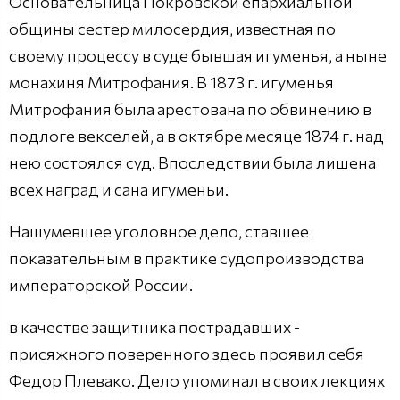
Основательница Покровской епархиальной
общины сестер милосердия, известная по
своему процессу в суде бывшая игуменья, а ныне
монахиня Митрофания. В 1873 г. игуменья
Митрофания была арестована по обвинению в
подлоге векселей, а в октябре месяце 1874 г. над
нею состоялся суд. Впоследствии была лишена
всех наград и сана игуменьи.
Нашумевшее уголовное дело, ставшее
показательным в практике судопроизводства
императорской России.
в качестве защитника пострадавших -
присяжного поверенного здесь проявил себя
Федор Плевако. Дело упоминал в своих лекциях