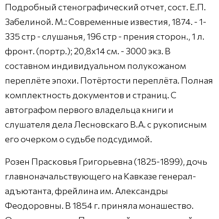
Подробный стенографический отчет, сост. Е.П.
Забелиной. М.: Современные известия, 1874. - 1-
335 стр - слушанья, 196 стр - прения сторон., 1 л.
фронт. (портр.); 20,8х14 см. - 3000 экз. В
составном индивидуальном полукожаном
переплёте эпохи. Потёртости переплёта. Полная
комплектность документов и страниц. С
автографом первого владельца книги и
слушателя дела Лесновскаго В.А. с рукописным
его очерком о судьбе подсудимой.
Розен Прасковья Григорьевна (1825-1899), дочь
главноначальствующего на Кавказе генерал-
адъютанта, фрейлина им. Александры
Феодоровны. В 1854 г. приняла монашество.