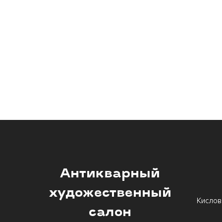
Антикварный
художественный
Кислов
салон