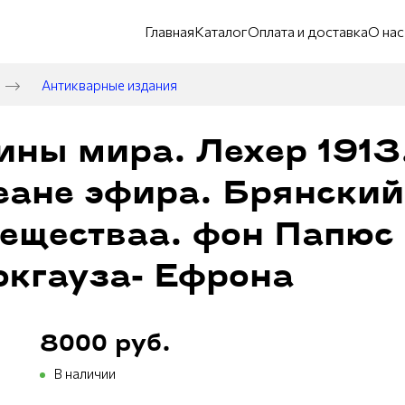
Главная
Каталог
Оплата и доставка
О нас
Антикварные издания
ины мира. Лехер 1913
еане эфира. Брянский
еществаа. фон Папюс 
окгауза- Ефрона
8000 руб.
В наличии