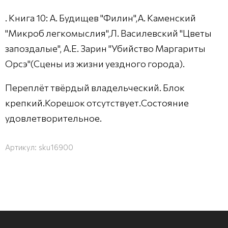
. Книга 10: А. Будищев "Филин",А. Каменский
"Микроб легкомыслия",Л. Василевский "Цветы
запоздалые", А.Е. Зарин "Убийство Маргариты
Орсэ"(Сцены из жизни уездного города).
Переплёт твёрдый владельческий. Блок
крепкий.Корешок отсутствует.Состояние
удовлетворительное.
Артикул:
sku16900