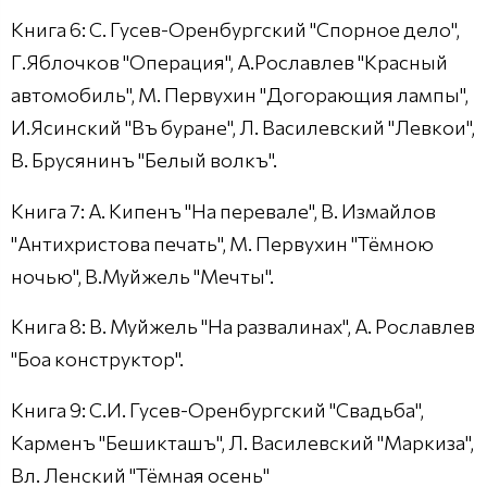
Книга 6: С. Гусев-Оренбургский "Спорное дело",
Г.Яблочков "Операция", А.Рославлев "Красный
автомобиль", М. Первухин "Догорающия лампы",
И.Ясинский "Въ буране", Л. Василевский "Левкои",
В. Брусянинъ "Белый волкъ".
Книга 7: А. Кипенъ "На перевале", В. Измайлов
"Антихристова печать", М. Первухин "Тёмною
ночью", В.Муйжель "Мечты".
Книга 8: В. Муйжель "На развалинах", А. Рославлев
"Боа конструктор".
Книга 9: С.И. Гусев-Оренбургский "Свадьба",
Карменъ "Бешикташъ", Л. Василевский "Маркиза",
Вл. Ленский "Тёмная осень"