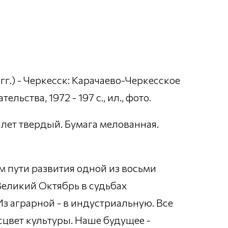
гг.) - Черкесск: Карачаево-Черкесское
ьства, 1972 - 197 с., ил., фото.
еплет твердый. Бумага мелованная.
м пути развития одной из восьми
Великий Октябрь в судьбах
з аграрной - в индустриальную. Все
сцвет культуры. Наше будущее -