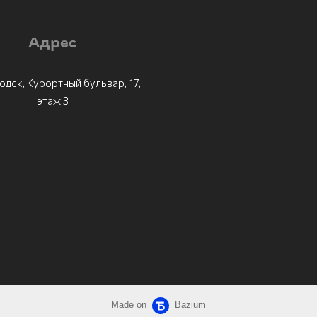
Адрес
одск, Курортный бульвар, 17,
этаж 3
Made on
Bazium