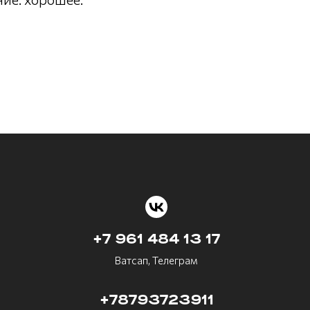
+7 961 484 13 17
Ватсап, Телеграм
+78793723911