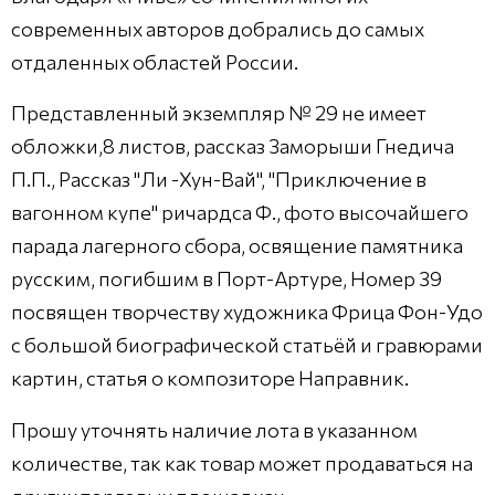
современных авторов добрались до самых
отдаленных областей России.
Представленный экземпляр № 29 не имеет
обложки,8 листов, рассказ Заморыши Гнедича
П.П., Рассказ "Ли -Хун-Вай", "Приключение в
вагонном купе" ричардса Ф., фото высочайшего
парада лагерного сбора, освящение памятника
русским, погибшим в Порт-Артуре, Номер 39
посвящен творчеству художника Фрица Фон-Удо
с большой биографической статьёй и гравюрами
картин, статья о композиторе Направник.
Прошу уточнять наличие лота в указанном
количестве, так как товар может продаваться на