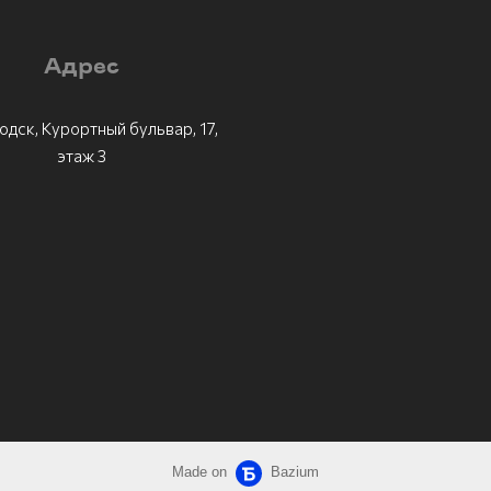
Адрес
одск, Курортный бульвар, 17,
этаж 3
Made on
Bazium