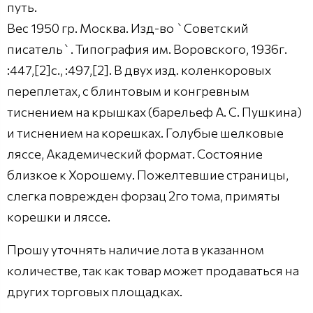
путь.
Вес 1950 гр. Москва. Изд-во `Советский
писатель`. Типография им. Воровского, 1936г.
:447,[2]с., :497,[2]. В двух изд. коленкоровых
переплетах, с блинтовым и конгревным
тиснением на крышках (барельеф А. С. Пушкина)
и тиснением на корешках. Голубые шелковые
ляссе, Академический формат. Состояние
близкое к Хорошему. Пожелтевшие страницы,
слегка поврежден форзац 2го тома, примяты
корешки и ляссе.
Прошу уточнять наличие лота в указанном
количестве, так как товар может продаваться на
других торговых площадках.