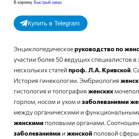
В корзину
Быстрый заказ
Купить в Telegram
Энциклопедическое
руководство
по
жен
участии более 50 ведущих специалистов в 
нескольких статей
проф
.
Л
.
А
.
Кривской
. 
История гинекологии. Эмбриология
женск
гистология и топография
женских
мочепол
горлом, носом и ухом и
заболеваниями
же
между органическими и функциональным
женскими
половыми органами. Соотноше
заболеваниями
и
женской
половой сферы