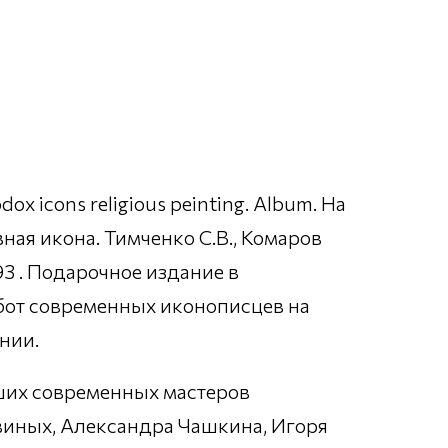
 icons religious peinting. Album. На
ая икона. Тимченко С.В., Комаров
93 . Подарочное издание в
бот современных иконописцев на
нии.
ших современных мастеров
авиных, Александра Чашкина, Игоря