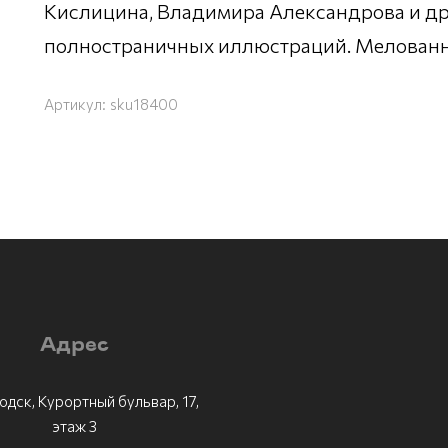
Кислицина, Владимира Александрова и дру
полностраничных иллюстраций. Мелованн
Артикул:
sku18400
Адрес
одск, Курортный бульвар, 17,
этаж 3