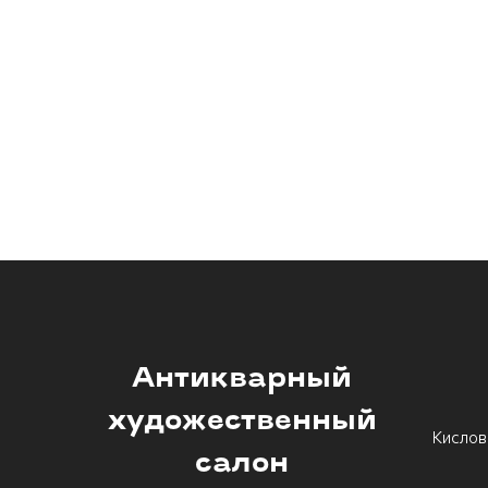
Антикварный
художественный
Кислов
салон