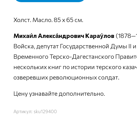
Холст. Масло. 85 х 65 см.
Михаи́л Алекса́ндрович Карау́лов
(1878—1
Войска, депутат Государственной Думы II и 
Временного Терско-Дагестанского Правите
нескольких книг по истории терского казач
озверевших революционных солдат.
Цену узнавайте дополнительно.
Артикул:
sku129400