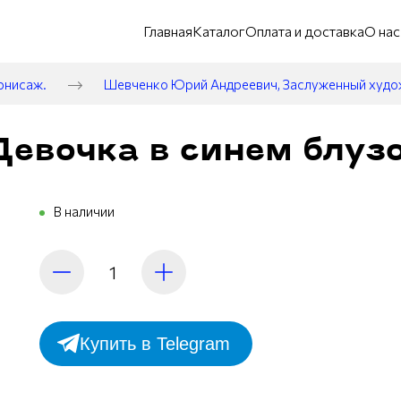
Главная
Каталог
Оплата и доставка
О нас
рнисаж.
Шевченко Юрий Андреевич, Заслуженный худ
евочка в синем блузо
В наличии
Купить в Telegram