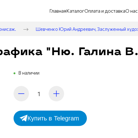
Главная
Каталог
Оплата и доставка
О нас
рнисаж.
Шевченко Юрий Андреевич, Заслуженный худ
афика "Ню. Галина В."
В наличии
Купить в Telegram