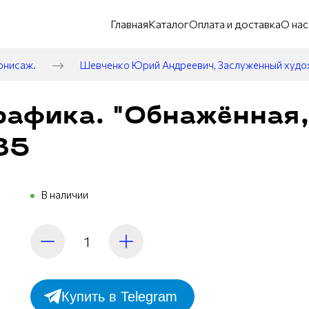
Главная
Каталог
Оплата и доставка
О нас
рнисаж.
Шевченко Юрий Андреевич, Заслуженный худ
рафика. "Обнажённая,
985
В наличии
Купить в Telegram