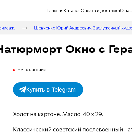
Главная
Каталог
Оплата и доставка
О нас
рнисаж.
Шевченко Юрий Андреевич, Заслуженный худ
Натюрморт Окно с Гера
Нет в наличии
Купить в Telegram
Холст на картоне. Масло. 40 х 29.
Классический советский послевоенный нат