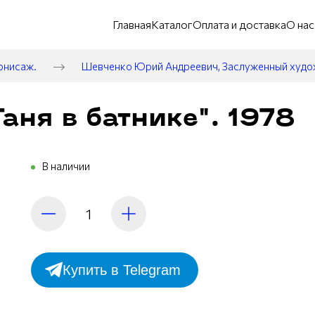
Главная
Каталог
Оплата и доставка
О нас
рнисаж.
Шевченко Юрий Андреевич, Заслуженный худ
аня в батнике". 1978
В наличии
Купить в Telegram