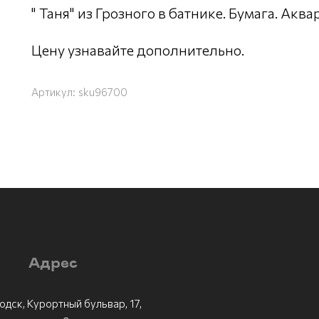
" Таня" из Грозного в батнике. Бумага. Аквар
Цену узнавайте дополнительно.
Артикул:
sku96700
Адрес
одск, Курортный бульвар, 17,