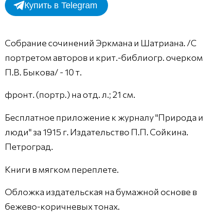
Купить в Telegram
Собрание сочинений Эркмана и Шатриана. /С
портретом авторов и крит.-библиогр. очерком
П.В. Быкова/ - 10 т.
фронт. (портр.) на отд. л.; 21 см.
Бесплатное приложение к журналу "Природа и
люди" за 1915 г. Издательство П.П. Сойкина.
Петроград.
Книги в мягком переплете.
Обложка издательская на бумажной основе в
бежево-коричневых тонах.