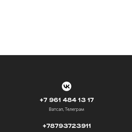
+7 961 484 13 17
Ватсап, Телеграм
+78793723911