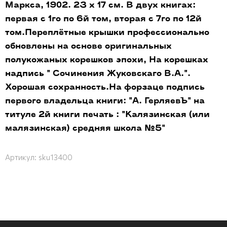
Маркса, 1902. 23 х 17 см. В двух книгах:
первая с 1го по 6й том, вторая с 7го по 12й
том.Переплётные крышки профессионально
обновлены на основе оригинальных
полукожаных корешков эпохи, На корешках
надпись " Сочинения Жуковскаго В.А.".
Хорошая сохранность.На форзаце подпись
первого владельца книги: "А. ГерляевЪ" на
титуле 2й книги печать : "Калязинская (или
малязинская) средняя школа №5"
Артикул:
sku13400