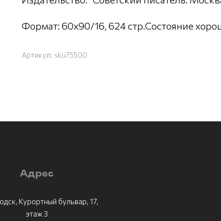
Формат: 60x90/16, 624 стр.Состояние хоро
Артикул:
sku75500
Адрес
одск, Курортный бульвар, 17,
этаж 3