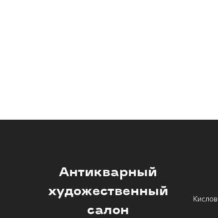
Антикварный
художественный
Кислов
салон