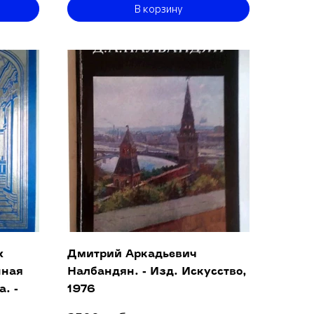
В корзину
х
Дмитрий Аркадьевич
нная
Налбандян. - Изд. Искусство,
. -
1976