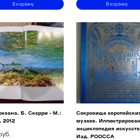
В корзину
В корзину
кеана. Б. Скерри - М.:
Сокровища европейски
, 2012
музеев. Иллюстрирова
энциклопедия искусства
руб.
Изд. РООССА