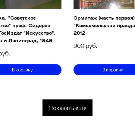
а. "Советское
Эрмитаж (часть первая).
тво" проф. Сидоров
"Комсомольская правда
 ГосИздат "Искусство",
2012
а и Ленинград, 1949
900 руб.
руб.
В корзину
В корзину
Показать ещё