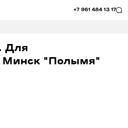
+7 961 484 13 17
. Для
. Минск "Полымя"