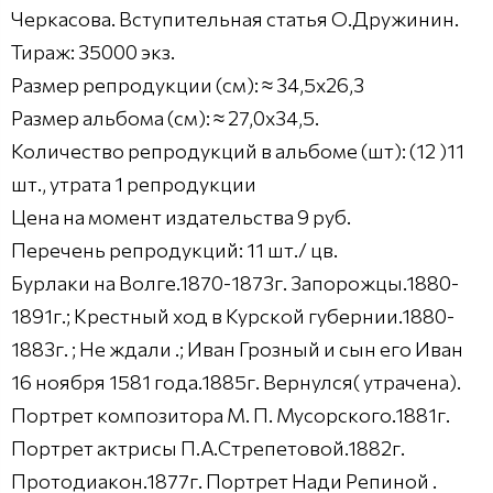
Черкасова. Вступительная статья О.Дружинин.
Тираж: 35000 экз.
Размер репродукции (см): ≈ 34,5х26,3
Размер альбома (см): ≈ 27,0х34,5.
Количество репродукций в альбоме (шт): (12 )11
шт., утрата 1 репродукции
Цена на момент издательства 9 руб.
Перечень репродукций: 11 шт./ цв.
Бурлаки на Волге.1870-1873г. Запорожцы.1880-
1891г.; Крестный ход в Курской губернии.1880-
1883г. ; Не ждали .; Иван Грозный и сын его Иван
16 ноября 1581 года.1885г. Вернулся( утрачена).
Портрет композитора М. П. Мусорского.1881г.
Портрет актрисы П.А.Стрепетовой.1882г.
Протодиакон.1877г. Портрет Нади Репиной .