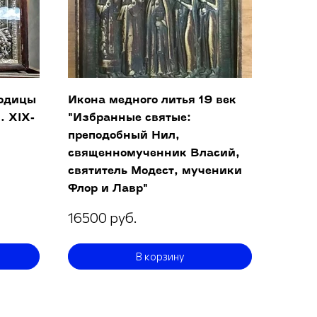
родицы
Икона медного литья 19 век
. ХIX-
"Избранные святые:
преподобный Нил,
священномученник Власий,
святитель Модест, мученики
Флор и Лавр"
16500 руб.
В корзину