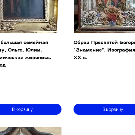
 большая семейная
Образ Пресвятой Бого
у, Ольге, Юлии.
"Знамение". Изография
мическая живопись.
XX в.
год
В корзину
В корзину