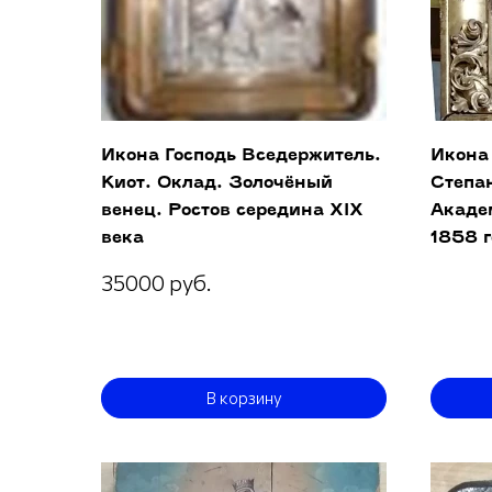
Икона Господь Вседержитель.
Икона
Киот. Оклад. Золочёный
Степан
венец. Ростов середина ХIХ
Акаде
века
1858 
35000 руб.
В корзину