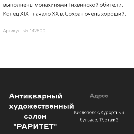
выполнены монахинями Тихвинской обители.
Конец ХIX - начало XX в. Сохран очень хороший.
Артикул:
sku142800
Антикварный
Адрес
художественный
Кисловодск, Курортный
салон
бульвар, 17, этаж 3
"РАРИТЕТ"