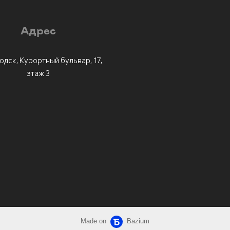
Адрес
одск, Курортный бульвар, 17,
этаж 3
Made on
Bazium