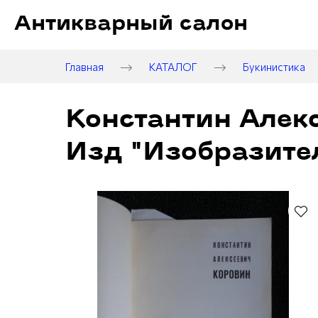
Антикварный салон
Главная
КАТАЛОГ
Букинистика
Константин Алек
Изд "Изобразител