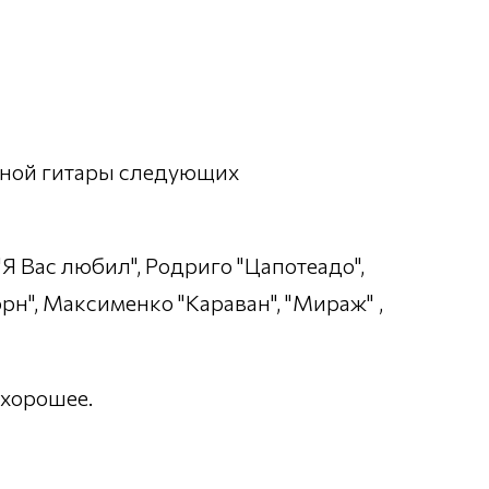
нной гитары следующих
Я Вас любил", Родриго "Цапотеадо",
рн", Максименко "Караван", "Мираж" ,
 хорошее.