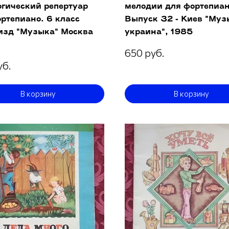
огический репертуар
мелодии для фортепиан
ртепиано. 6 класс
Выпуск 32 - Киев "Му
зд "Музыка" Москва
украина", 1985
650 руб.
уб.
В корзину
В корзину