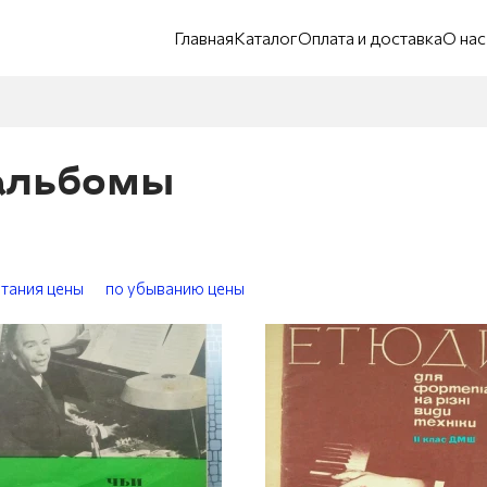
Главная
Каталог
Оплата и доставка
О нас
 альбомы
стания цены
по убыванию цены