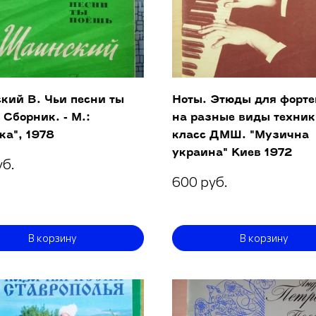
кий В. Чьи песни ты
Ноты. Этюды для форт
 Сборник. - М.:
на разные виды техники
ка", 1978
класс ДМШ. "Музична
украина" Киев 1972
уб.
600 руб.
В корзину
В корзину