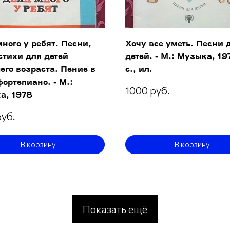
ного у ребят. Песни,
Хочу все уметь. Песни 
стихи для детей
детей. - М.: Музыка, 19
го возраста. Пение в
с., ил.
фортепиано. - М.:
1000 руб.
а, 1978
руб.
В корзину
В корзину
Показать ещё