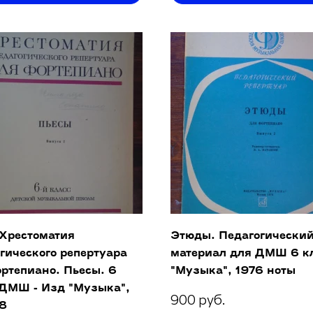
 Хрестоматия
Этюды. Педагогически
гического репертуара
материал для ДМШ 6 кл
ртепиано. Пьесы. 6
"Музыка", 1976 ноты
 ДМШ - Изд "Музыка",
900 руб.
78