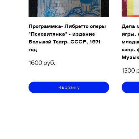
Программка- Либретто оперы
Дела м
"Псковитянка" - издание
игры, 
Большой Театр, СССР, 1971
младше
год
сопр. 
Музык
1600 руб.
1300 
В корзину